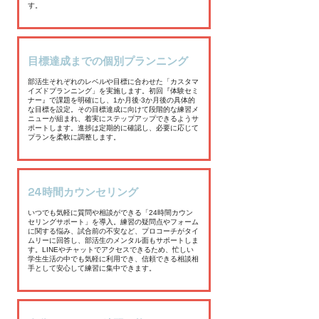
す。
目標達成までの個別プランニング
部活生それぞれのレベルや目標に合わせた「カスタマ
イズドプランニング」を実施します。初回『体験セミ
ナー』で課題を明確にし、1か月後·3か月後の具体的
な目標を設定。その目標達成に向けて段階的な練習メ
ニューが組まれ、着実にステップアップできるようサ
ポートします。進捗は定期的に確認し、必要に応じて
プランを柔軟に調整します。
24時間カウンセリング
いつでも気軽に質問や相談ができる「24時間カウン
セリングサポート」を導入。練習の疑問点やフォーム
に関する悩み、試合前の不安など、プロコーチがタイ
ムリーに回答し、部活生のメンタル面もサポートしま
す。LINEやチャットでアクセスできるため、忙しい
学生生活の中でも気軽に利用でき、信頼できる相談相
手として安心して練習に集中できます。