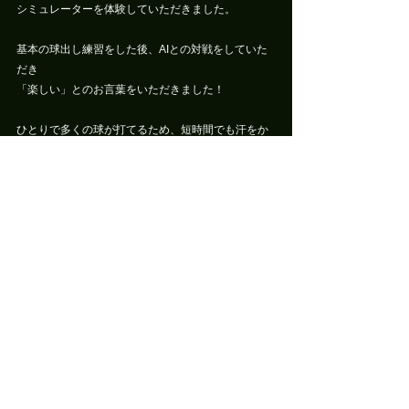
シミュレーターを体験していただきました。
基本の球出し練習をした後、AIとの対戦をしていた
だき
「楽しい」とのお言葉をいただきました！
ひとりで多くの球が打てるため、短時間でも汗をか
くほど
いい運動にもなります。
テニスの上達目的での利用はもちろん、
運動不足解消や気軽にテニスを始めてみたい方
ぜひこの機会にご利用ください。
初めての方はこちら
ご予約はこちら
ニュース