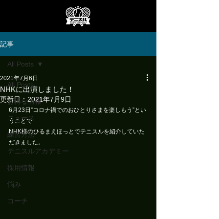
記事
All Posts
2021年7月6日
All Posts
NHKに出演しました！
更新日：
2021年7月9日
お得な情報
6月23日”コロナ禍でのおひとりさまを楽しもう”とい
ニュース
うことで
NHK様のひるまえほっとでテニスルを紹介していた
練習方法
だきました。
テニスルアカデミー
採用情報
悩み
コーチ